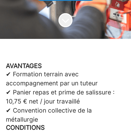
AVANTAGES
✔
Formation terrain avec
accompagnement par un tuteur
✔
Panier repas et prime de salissure :
10,75
€
net / jour travaill
é
✔
Convention collective de la
m
é
tallurgie
CONDITIONS