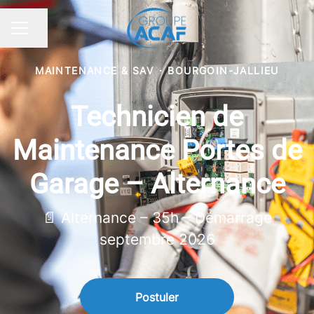
Partager la page
MENU CARRIÈRE
MAINTENANCE & SAV
·
BOURGOIN-JALLIEU
Technicien de
Maintenance Portes de
Garage – Alternance
📄 Alternance – 35h – Démarrage
septembre 2026
Postuler